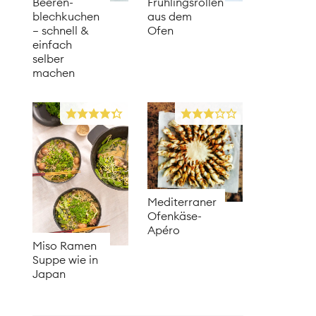
Beeren­
Frühlingsrollen
blechkuchen
aus dem
– schnell &
Ofen
einfach
selber
machen
Mediterraner
Ofenkäse-
Apéro
Miso Ramen
Suppe wie in
Japan