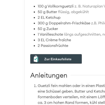
100
g
Vollkornguetzli
z. B. Naturaplan 
50
g
Butter
flüssig, abgekühlt
2
EL
Ketchup
300
g
Doppelrahm-Frischkäse
z.B. Phi
50
g
Zucker
1
Vanilleschote
längs aufgeschnitten, 
3
EL
Crème fraîche
2
Passionsfrüchte
Zur Einkaufsliste
Anleitungen
Guetzli fein mahlen oder in einen Plast
eine Schüssel geben. Butter und Ketc
Formenboden verteilen, mit einem Löf
ca. 3 cm hohen Rand formen, kühl stell