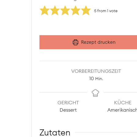
5
from 1 vote
Rezept drucken
VORBEREITUNGSZEIT
Minuten
10
Min.
GERICHT
KÜCHE
Dessert
Amerikanisc
Zutaten