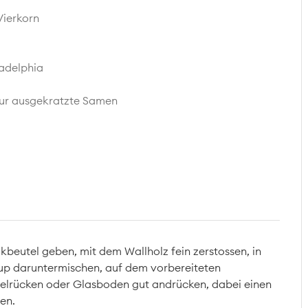
Vierkorn
ladelphia
nur ausgekratzte Samen
ikbeutel geben, mit dem Wallholz fein zerstossen, in
hup daruntermischen, auf dem vorbereiteten
felrücken oder Glasboden gut andrücken, dabei einen
en.