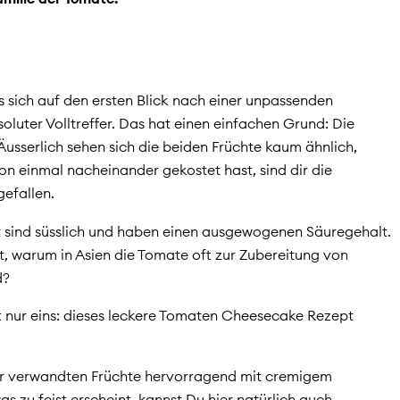
sich auf den ersten Blick nach einer unpassenden
oluter Volltreffer. Das hat einen einfachen Grund: Die
Äusserlich sehen sich die beiden Früchte kaum ähnlich,
n einmal nacheinander gekostet hast, sind dir die
efallen.
t sind süsslich und haben einen ausgewogenen Säuregehalt.
t, warum in Asien die Tomate oft zur Zubereitung von
d?
ilft nur eins: dieses leckere Tomaten Cheesecake Rezept
der verwandten Früchte hervorragend mit cremigem
 zu feist erscheint, kannst Du hier natürlich auch