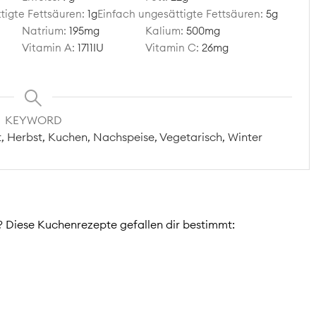
tigte Fettsäuren:
1
g
Einfach ungesättigte Fettsäuren:
5
g
Natrium:
195
mg
Kalium:
500
mg
Vitamin A:
1711
IU
Vitamin C:
26
mg
KEYWORD
, Herbst, Kuchen, Nachspeise, Vegetarisch, Winter
 Diese Kuchenrezepte gefallen dir bestimmt: