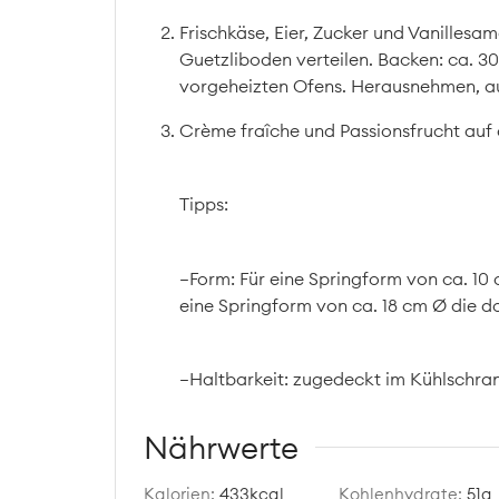
Frischkäse, Eier, Zucker und Vanillesa
Guetzliboden verteilen. Backen: ca. 30
vorgeheizten Ofens. Herausnehmen, au
Crème fraîche und Passionsfrucht auf
Tipps:
–Form: Für eine Springform von ca. 10
eine Springform von ca. 18 cm Ø die 
–Haltbarkeit: zugedeckt im Kühlschran
Nährwerte
Kalorien:
433
kcal
Kohlenhydrate:
51
g