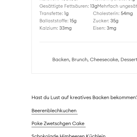
Gesättigte Fettsäuren:
13
g
Mehrfach ungesät
Transfette:
1
g
Cholesterin:
54
mg
Ballaststoffe:
15
g
Zucker:
35
g
Kalzium:
33
mg
Eisen:
3
mg
Backen, Brunch, Cheesecake, Dessert
Hast du Lust auf kreatives Backen bekommen?
Beerenblechkuchen
Poke Zwetschgen Cake
Schokolade Himbeeren Küchlein