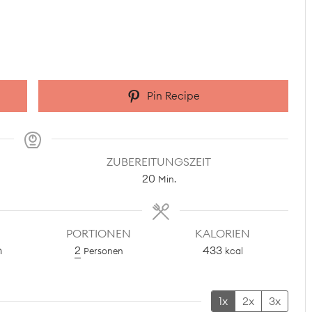
Pin Recipe
ZUBEREITUNGSZEIT
Minuten
20
Min.
PORTIONEN
KALORIEN
h
2
433
Personen
kcal
1x
2x
3x