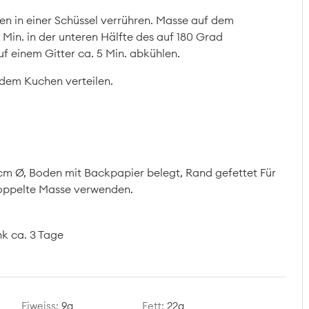
men in einer Schüssel verrühren. Masse auf dem
 Min. in der unteren Hälfte des auf 180 Grad
f einem Gitter ca. 5 Min. abkühlen.
 dem Kuchen verteilen.
 cm Ø, Boden mit Backpapier belegt, Rand gefettet Für
doppelte Masse verwenden.
k ca. 3 Tage
Eiweiss:
9
g
Fett:
22
g