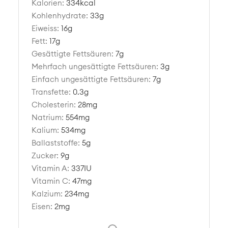
Kalorien:
334
kcal
Kohlenhydrate:
33
g
Eiweiss:
16
g
Fett:
17
g
Gesättigte Fettsäuren:
7
g
Mehrfach ungesättigte Fettsäuren:
3
g
Einfach ungesättigte Fettsäuren:
7
g
Transfette:
0.3
g
Cholesterin:
28
mg
Natrium:
554
mg
Kalium:
534
mg
Ballaststoffe:
5
g
Zucker:
9
g
Vitamin A:
337
IU
Vitamin C:
47
mg
Kalzium:
234
mg
Eisen:
2
mg