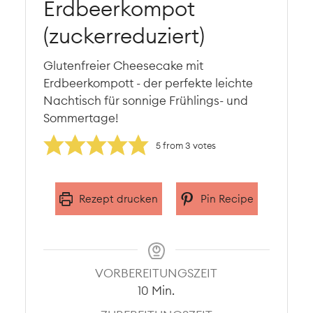
Erdbeerkompot
(zuckerreduziert)
Glutenfreier Cheesecake mit
Erdbeerkompott - der perfekte leichte
Nachtisch für sonnige Frühlings- und
Sommertage!
5
from
3
votes
Rezept drucken
Pin Recipe
VORBEREITUNGSZEIT
Minuten
10
Min.