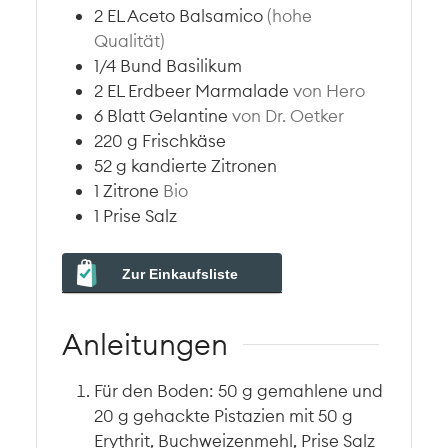
2
EL
Aceto Balsamico
(hohe
Qualität)
1/4
Bund
Basilikum
2
EL
Erdbeer Marmalade
von Hero
6
Blatt
Gelantine
von Dr. Oetker
220
g
Frischkäse
52
g
kandierte Zitronen
1
Zitrone
Bio
1
Prise
Salz
Zur Einkaufsliste
Anleitungen
Für den Boden: 50 g gemahlene und
20 g gehackte Pistazien mit 50 g
Erythrit, Buchweizenmehl, Prise Salz